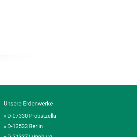
Unsere Erdenwerke
» D-07330 Probstzella
» D-13533 Berlin
» D-21337 Lüneburg