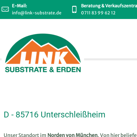
E-Mail:
Beratung & Verkaufszentra
info@link-substrate.de
0711 83 99 62 12
D - 85716 Unterschleißheim
Unser Standort im
Norden von München
. Von hier belief