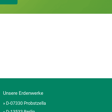
Unsere Erdenwerke
» D-07330 Probstzella
» D-13533 Berlin