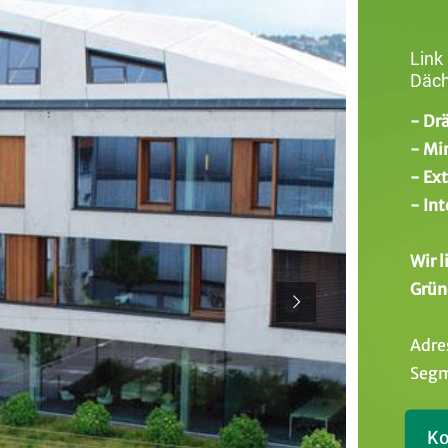
Link
Däch
- Dr
- Mi
- Ex
- In
Wir 
Grün
Adre
Segm
Ko